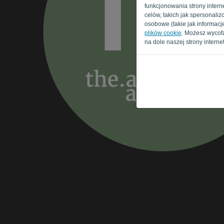
funkcjonowania strony interne
celów, takich jak spersonal
osobowe (takie jak informacje
plików cookie
. Możesz wycof
na dole naszej strony interne