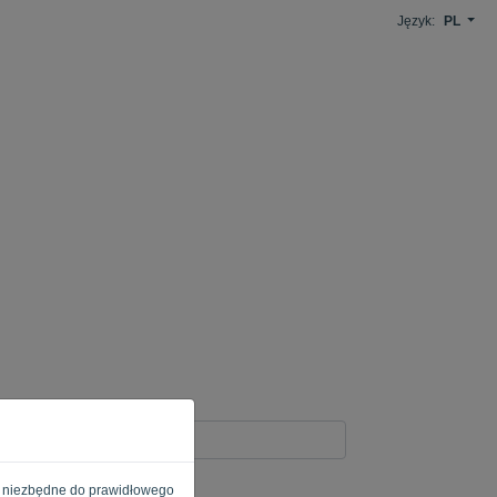
Język:
PL
e są niezbędne do prawidłowego