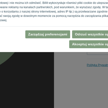
towej i nie można ich odmówić. Billit wykorzystuje również pliki cookie do ulepszani
izowane reklamy na kanałach partnerskich, pod warunkiem, że wyrażasz zgodę. W t
 o korzystaniu z naszej strony internetowej, adres IP itp.) są przetwarzane zgodni
Przypomnij
ać swoją zgodę w dowolnym momencie za pomocą narzędzia do zarządzania plika
towej.
Zarządzaj preferencjami
Odrzuć wszystkie op
Akceptuj wszystkie op
Polityka Prywat