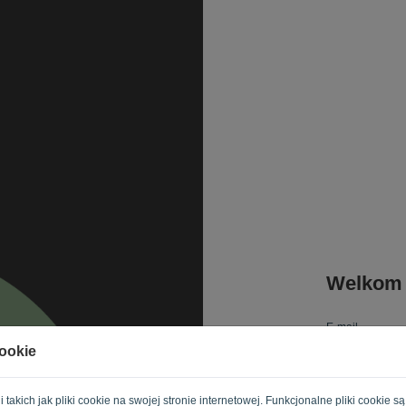
Welkom
E-mail
cookie
Hasło
gii takich jak pliki cookie na swojej stronie internetowej. Funkcjonalne pliki cooki