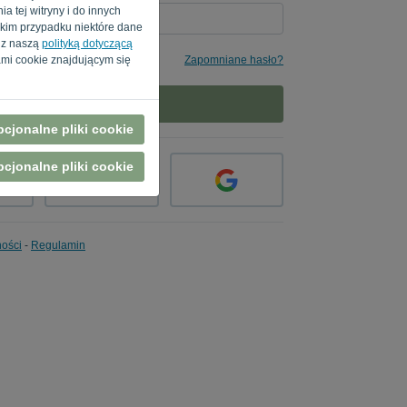
a tej witryny i do innych
akim przypadku niektóre dane
e z naszą
polityką dotyczącą
 mi
Zapomniane hasło?
mi cookie znajdującym się
ZALOGUJ SIĘ
cjonalne pliki cookie
cjonalne pliki cookie
ności
-
Regulamin