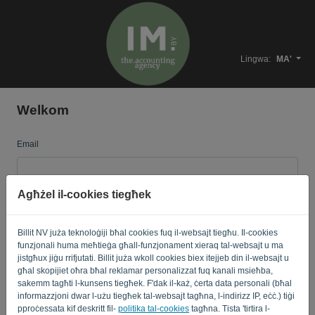
Lingwa:
MA'
Welkom
Email
Agħżel il-cookies tiegħek
Password
Billit NV juża teknoloġiji bħal cookies fuq il-websajt tiegħu. Il-cookies
funzjonali huma meħtieġa għall-funzjonament xieraq tal-websajt u ma
Fakkarni
Insejt il-password?
jistgħux jiġu rrifjutati. Billit juża wkoll cookies biex itejjeb din il-websajt u
għal skopijiet oħra bħal reklamar personalizzat fuq kanali msieħba,
sakemm tagħti l-kunsens tiegħek. F'dak il-każ, ċerta data personali (bħal
SINJAL
informazzjoni dwar l-użu tiegħek tal-websajt tagħna, l-indirizz IP, eċċ.) tiġi
pproċessata kif deskritt fil-
politika tal-cookies
tagħna. Tista 'tirtira l-