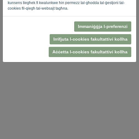
kunsens tiegħek fi kwalunkwe ħin permezz tal-għodda tal-ġestjoni tal-
cookies fil-qiegħ tal-websajt tagħna.
Immaniġġja l-preferenzi
Politika ta 'Privatezza
-
Termini u Kundizzjonijiet
Irrifjuta l-cookies fakultattivi kollha
Aċċetta l-cookies fakultattivi kollha