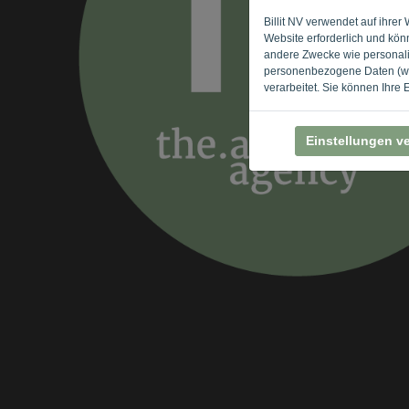
Billit NV verwendet auf ihre
Website erforderlich und kön
andere Zwecke wie personalis
personenbezogene Daten (wie
verarbeitet. Sie können Ihre
Einstellungen v