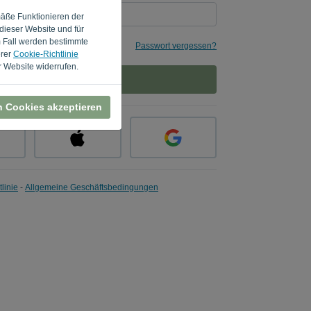
mäße Funktionieren der
dieser Website und für
m Fall werden bestimmte
Passwort vergessen?
erer
Cookie-Richtlinie
 Website widerrufen.
ANMELDEN
n Cookies akzeptieren
linie
-
Allgemeine Geschäftsbedingungen