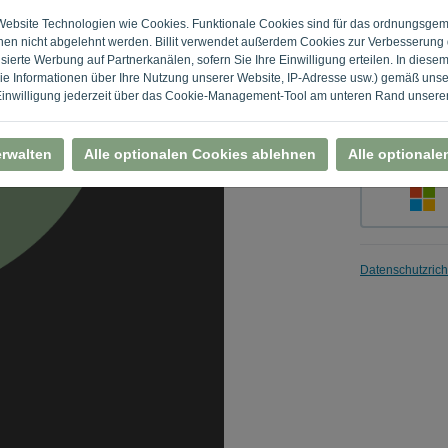
r Website Technologien wie Cookies. Funktionale Cookies sind für das ordnungsge
nen nicht abgelehnt werden. Billit verwendet außerdem Cookies zur Verbesserung 
ierte Werbung auf Partnerkanälen, sofern Sie Ihre Einwilligung erteilen. In diese
Merken
 Informationen über Ihre Nutzung unserer Website, IP-Adresse usw.) gemäß uns
 Einwilligung jederzeit über das Cookie-Management-Tool am unteren Rand unserer
erwalten
Alle optionalen Cookies ablehnen
Alle optionale
Datenschutzricht