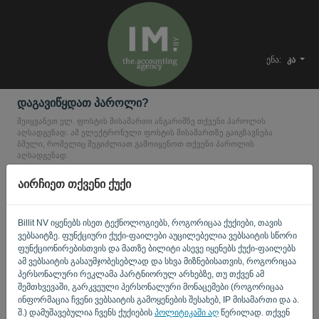
ენა:
კა
დაგავიწყდათ პაროლი?
შეიყვანეთ ელ. ფოსტის მისამართი ანგარიშზე თქვენი პაროლის
აღსადგენად. ამ ელექტრონული ფოსტის მისამართზე გაიგზავნება
ბმული, რომელიც შეგიძლიათ გამოიყენოთ თქვენი პაროლის
აღსადგენად.
ელ-ფოსტა
აირჩიეთ თქვენი ქუქი
Billit NV იყენებს ისეთ ტექნოლოგიებს, როგორიცაა ქუქიები, თავის
თქვენ არ ხართ კომპიუტერი? შეავსეთ '
'.
ვებსაიტზე. ფუნქციური ქუქი-ფაილები აუცილებელია ვებსაიტის სწორი
ფუნქციონირებისთვის და მათზე ბილიტი ასევე იყენებს ქუქი-ფაილებს
ამ ვებსაიტის გასაუმჯობესებლად და სხვა მიზნებისათვის, როგორიცაა
პერსონალური რეკლამა პარტნიორულ არხებზე, თუ თქვენ ამ
ᲑᲛᲣᲚᲘᲡ ᲒᲐᲒᲖᲐᲕᲜᲐ
შემთხვევაში, გარკვეული პერსონალური მონაცემები (როგორიცაა
ინფორმაცია ჩვენი ვებსაიტის გამოყენების შესახებ, IP მისამართი და ა.
შ.) დამუშავებულია ჩვენს ქუქიების
პოლიტიკაში აღ
წერილად. თქვენ