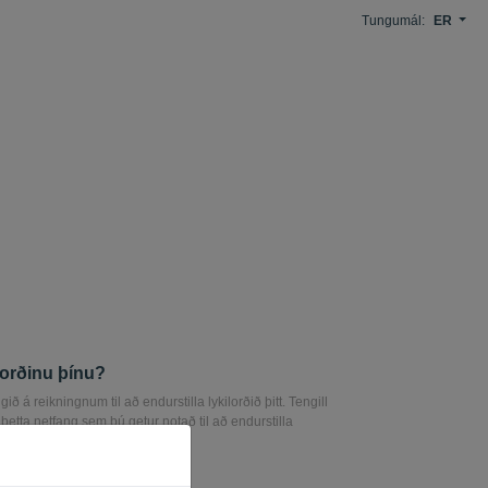
Tungumál:
ER
lorðinu þínu?
ið á reikningnum til að endurstilla lykilorðið þitt. Tengill
þetta netfang sem þú getur notað til að endurstilla