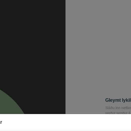
Gleymt lyki
Sláðu inn netfang
verður sendur á 
lykilorðið þitt.
r
Tölvupóstur