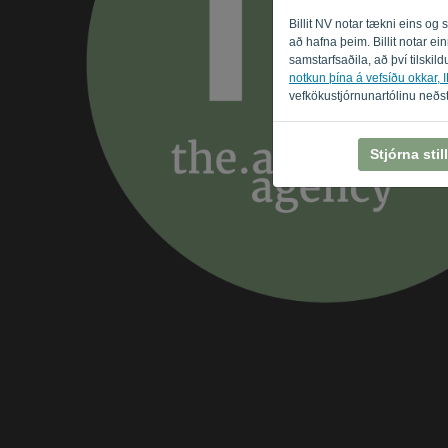
Billit NV notar tækni eins og
að hafna þeim. Billit notar e
samstarfsaðila, að því tilskildu
notkun þína á vefsíðu okkar, IP
vefkökustjórnunartólinu neðst
Stjórna sti