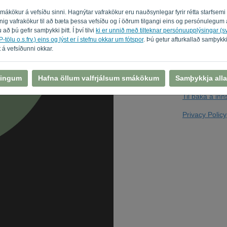
 smákökur á vefsíðu sinni. Hagnýtar vafrakökur eru nauðsynlegar fyrir rétta starfsem
innig vafrakökur til að bæta þessa vefsíðu og í öðrum tilgangi eins og persónuleg
 að þú gefir samþykki þitt. Í því tilvi
ki er unnið með tilteknar persónuupplýsingar (
Ertu ekki tölva? F
-tölu o.s.frv.) eins og lýst er í stefnu okkar um fótspor
. Þú getur afturkallað samþykk
 á vefsíðunni okkar.
llingum
Hafna öllum valfrjálsum smákökum
Samþykkja alla
Til baka á in
Privacy Policy