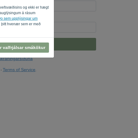
i vefsvæðisins og ekki er hægt
um auglýsingum á rásum
svo sem upplýsingar um
ylltu inn '
'.
i þitt hvenær sem er með
SENDA HLEKK
r valfrjálsar smákökur
nskráningarsíðuna
Terms of Service
-
.