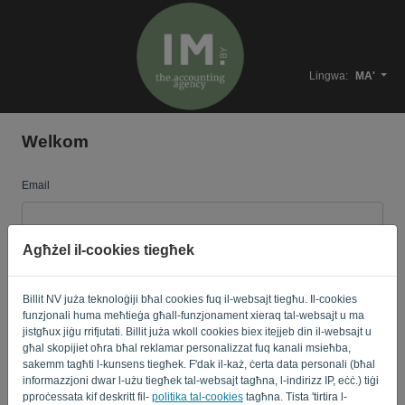
Lingwa:
MA'
Welkom
Email
Agħżel il-cookies tiegħek
Password
Billit NV juża teknoloġiji bħal cookies fuq il-websajt tiegħu. Il-cookies
funzjonali huma meħtieġa għall-funzjonament xieraq tal-websajt u ma
Fakkarni
Password minsija?
jistgħux jiġu rrifjutati. Billit juża wkoll cookies biex itejjeb din il-websajt u
għal skopijiet oħra bħal reklamar personalizzat fuq kanali msieħba,
sakemm tagħti l-kunsens tiegħek. F'dak il-każ, ċerta data personali (bħal
SINJAL
informazzjoni dwar l-użu tiegħek tal-websajt tagħna, l-indirizz IP, eċċ.) tiġi
pproċessata kif deskritt fil-
politika tal-cookies
tagħna. Tista 'tirtira l-