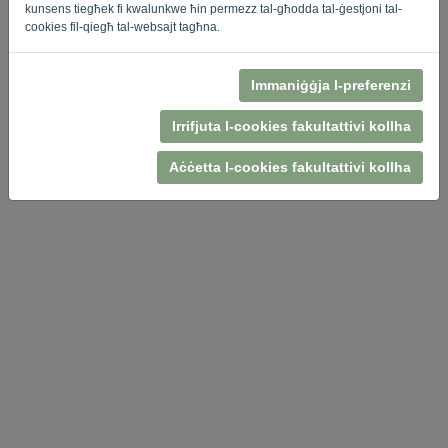
kunsens tiegħek fi kwalunkwe ħin permezz tal-għodda tal-ġestjoni tal-
cookies fil-qiegħ tal-websajt tagħna.
Immaniġġja l-preferenzi
Politika ta 'Privatezza
-
Termini u Kundizzjonijiet
Irrifjuta l-cookies fakultattivi kollha
Aċċetta l-cookies fakultattivi kollha